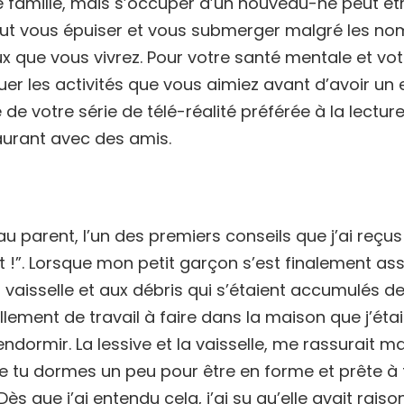
e famille, mais s’occuper d’un nouveau-né peut êtr
eut vous épuiser et vous submerger malgré les 
eux que vous vivrez. Pour votre santé mentale et vo
uer les activités que vous aimiez avant d’avoir un 
 de votre série de télé-réalité préférée à la lecture
aurant avec des amis.
u parent, l’un des premiers conseils que j’ai reçu
 !”. Lorsque mon petit garçon s’est finalement ass
la vaisselle et aux débris qui s’étaient accumulés dep
llement de travail à faire dans la maison que j’éta
ndormir. La lessive et la vaisselle, me rassurait m
que tu dormes un peu pour être en forme et prête à
ès que j’ai entendu cela, j’ai su qu’elle avait raison