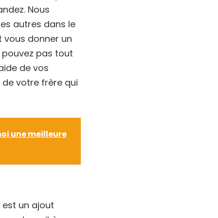
andez. Nous
les autres dans le
t vous donner un
e pouvez pas tout
’aide de vos
 de votre frère qui
oi une meilleure
 est un ajout