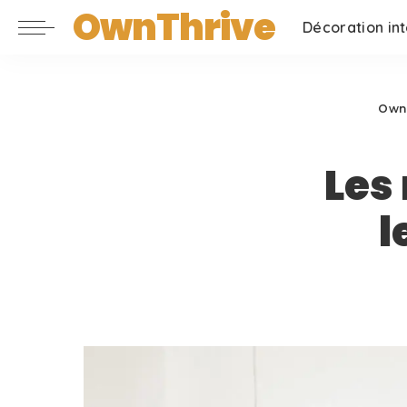
OwnThrive
Décoration int
Own
Les
l