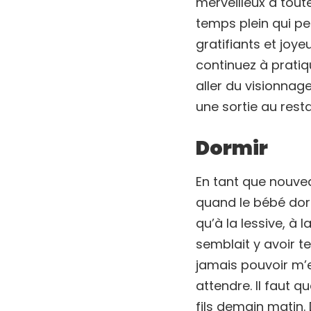
merveilleux à tout
temps plein qui p
gratifiants et joy
continuez à pratiq
aller du visionnage
une sortie au rest
Dormir
En tant que nouvea
quand le bébé dort
qu’à la lessive, à 
semblait y avoir te
jamais pouvoir m’e
attendre. Il faut 
fils demain matin. D