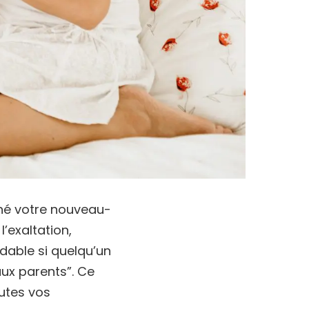
né votre nouveau-
’exaltation,
idable si quelqu’un
aux parents”. Ce
outes vos