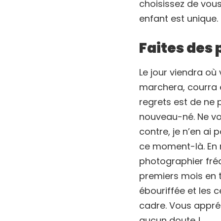
choisissez de vou
enfant est unique.
Faites des 
Le jour viendra où
marchera, courra 
regrets est de ne 
nouveau-né. Ne vou
contre, je n’en ai
ce moment-là. En r
photographier fré
premiers mois en t
ébouriffée et les 
cadre. Vous appréc
aucun doute !