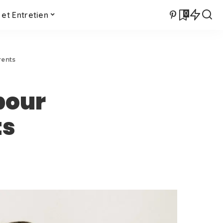
0
et Entretien
rents
pour
ts