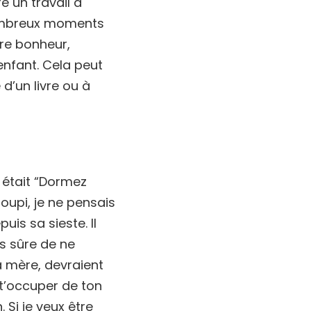
e un travail à
nombreux moments
tre bonheur,
enfant. Cela peut
 d’un livre ou à
s était “Dormez
oupi, je ne pensais
uis sa sieste. Il
is sûre de ne
a mère, devraient
 t’occuper de ton
. Si je veux être