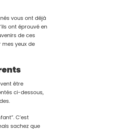
nnés vous ont déjà
’ils ont éprouvé en
uvenirs de ces
ur mes yeux de
rents
vent être
entés ci-dessous,
des.
fant”. C’est
 mais sachez que