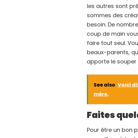
les autres sont p
sommes des créatur
besoin. De nombre
coup de main vous 
faire tout seul. V
beaux-parents, qu’i
apporte le souper 
See also
Voici d
mère.
Faites que
Pour être un bon p