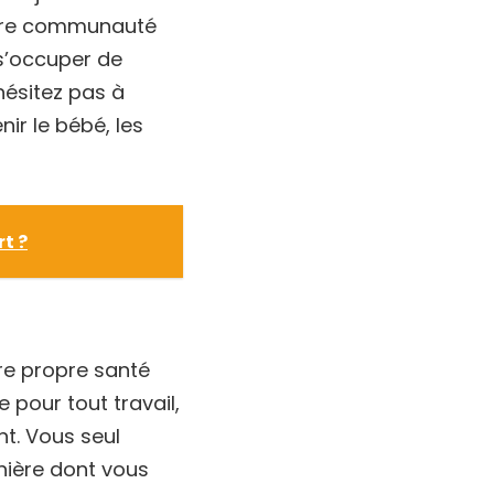
votre communauté
 s’occuper de
hésitez pas à
ir le bébé, les
t ?
tre propre santé
pour tout travail,
nt. Vous seul
nière dont vous