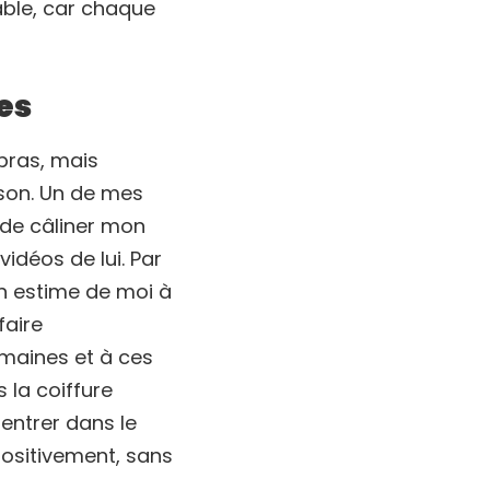
able, car chaque
es
 bras, mais
son. Un de mes
 de câliner mon
idéos de lui. Par
on estime de moi à
faire
maines et à ces
 la coiffure
entrer dans le
positivement, sans