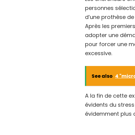
personnes sélectio
d’une prothèse de
Après les premiers
adopter une démar
pour forcer une m
excessive.
See also
4 "micr
A la fin de cette 
évidents du stress 
évidemment plus aff