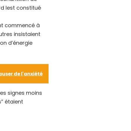
d lest constitué
é ont commencé à
res insistaient
on d’énergie
auser de l'anxiété
des signes moins
s” étaient