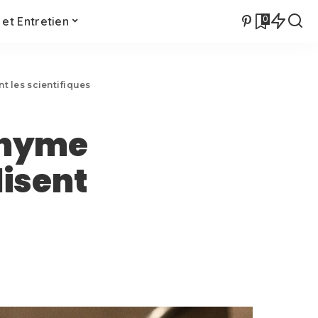
0
et Entretien
t les scientifiques
onyme
disent