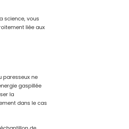
la science, vous
roitement liée aux
u paresseux ne
énergie gaspillée
ser la
lement dans le cas
échantillon de