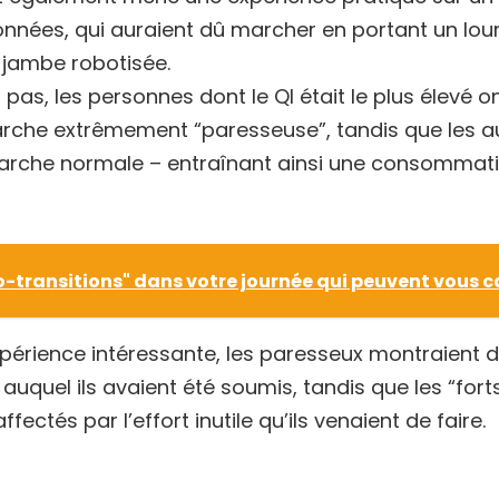
nnées, qui auraient dû marcher en portant un lour
 jambe robotisée.
 pas, les personnes dont le QI était le plus élev
che extrêmement “paresseuse”, tandis que les aut
arche normale – entraînant ainsi une consommati
o-transitions" dans votre journée qui peuvent vous c
expérience intéressante, les paresseux montraient 
auquel ils avaient été soumis, tandis que les “fort
ectés par l’effort inutile qu’ils venaient de faire.