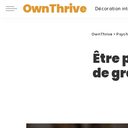
OwnThrive
Décoration int
OwnThrive
>
Psych
Être
de gr