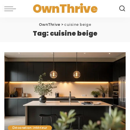
OwnThrive
OwnThrive
>
cuisine beige
Tag:
cuisine beige
Décoration intérieur