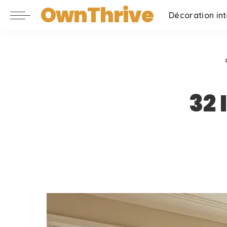
OwnThrive
Décoration int
32 