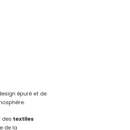
design épuré et de
mosphère.
t des
textiles
e de la