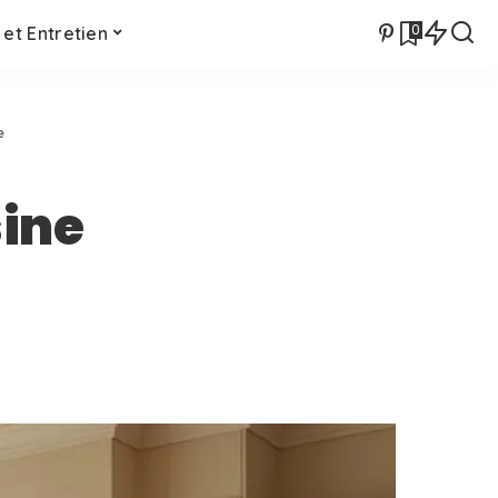
0
et Entretien
e
sine