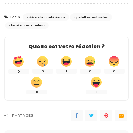
déoration intérieure
palettes estivales
TAGS:
tendances couleur
Quelle est votre réaction ?
0
1
0
0
0
0
0
PARTAGES