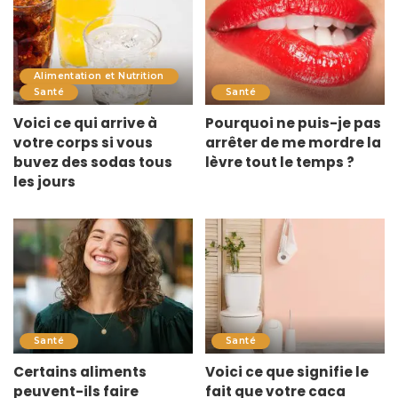
Alimentation et Nutrition
Santé
Santé
Voici ce qui arrive à
Pourquoi ne puis-je pas
votre corps si vous
arrêter de me mordre la
buvez des sodas tous
lèvre tout le temps ?
les jours
Santé
Santé
Certains aliments
Voici ce que signifie le
peuvent-ils faire
fait que votre caca