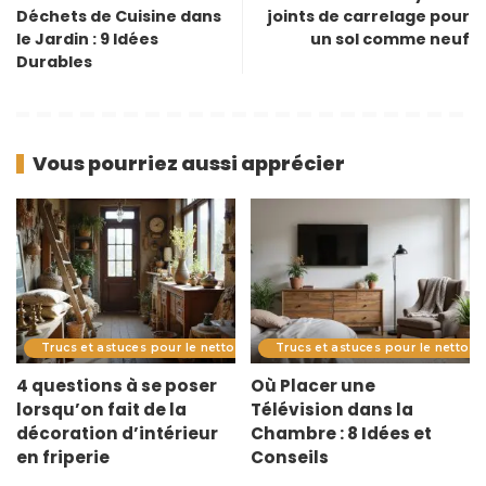
Déchets de Cuisine dans
joints de carrelage pour
le Jardin : 9 Idées
un sol comme neuf
Durables
Vous pourriez aussi apprécier
Trucs et astuces pour le nettoyage
Trucs et astuces pour le nettoy
4 questions à se poser
Où Placer une
lorsqu’on fait de la
Télévision dans la
décoration d’intérieur
Chambre : 8 Idées et
en friperie
Conseils