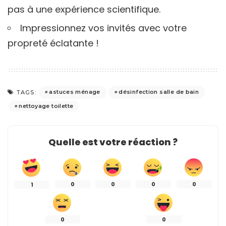
pas à une expérience scientifique.
Impressionnez vos invités avec votre
propreté éclatante !
astuces ménage
désinfection salle de bain
TAGS:
nettoyage toilette
Quelle est votre réaction ?
0
0
0
0
1
0
0