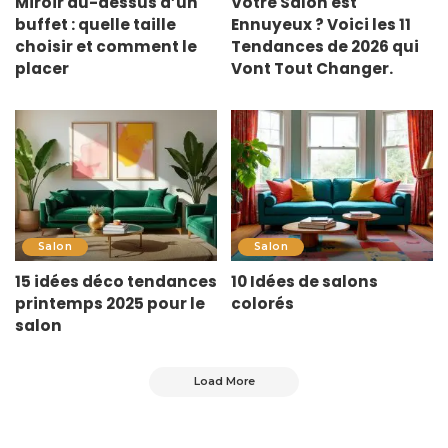
Miroir au-dessus d’un
Votre Salon est
buffet : quelle taille
Ennuyeux ? Voici les 11
choisir et comment le
Tendances de 2026 qui
placer
Vont Tout Changer.
Salon
Salon
15 idées déco tendances
10 Idées de salons
printemps 2025 pour le
colorés
salon
Load More