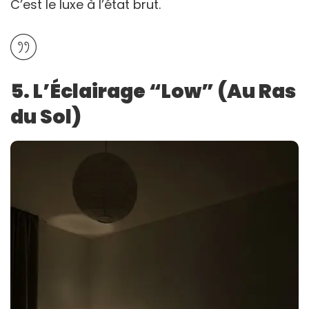
C’est le luxe à l’état brut.
5. L’Éclairage “Low” (Au Ras
du Sol)