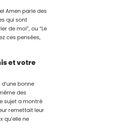
iel Amen parle des
s qui sont
er de moi”, ou “Le
ez ces pensées,
is et votre
s d’une bonne
t même des
e sujet a montré
eur remettait leur
x qu’elle ne