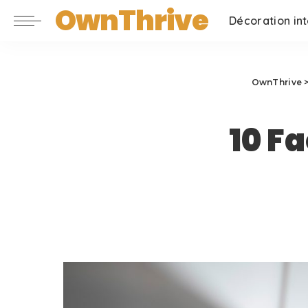
OwnThrive
Décoration int
OwnThrive
10 F