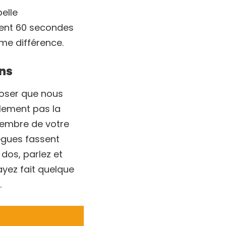
elle
ment 60 secondes
me différence.
ons
poser que nous
lement pas la
membre de votre
lègues fassent
dos, parlez et
yez fait quelque
.