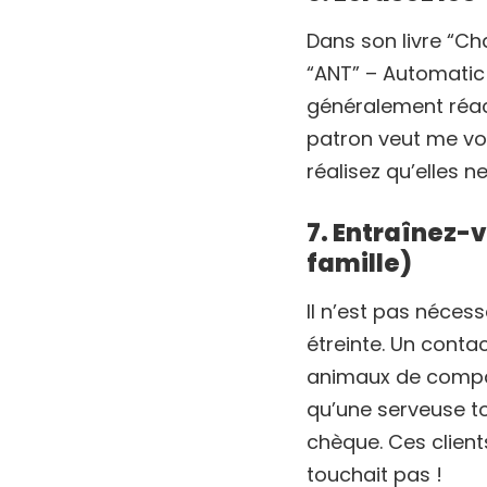
Dans son livre “Ch
“ANT” – Automatic
généralement réact
patron veut me vo
réalisez qu’elles n
7. Entraînez-v
famille)
Il n’est pas néces
étreinte. Un cont
animaux de compag
qu’une serveuse tou
chèque. Ces client
touchait pas !