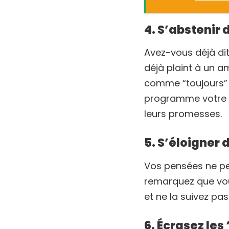
4. S’abstenir 
Avez-vous déjà di
déjà plaint à un a
comme “toujours” et
programme votre c
leurs promesses.
5. S’éloigner
Vos pensées ne peu
remarquez que vou
et ne la suivez pas
6. Écrasez les