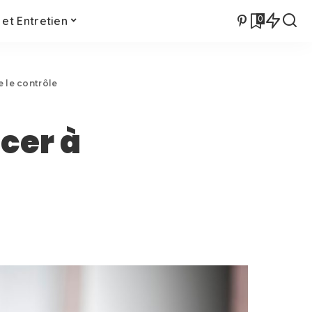
0
et Entretien
 le contrôle
cer à