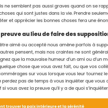
éfis ne semblent pas aussi graves quand on se rapp
hoses qui sont justes dans la vie. Prendre seule
rêter et apprécier les bonnes choses fera une énor
 preuve au lieu de faire des suppositi
 être aimé ou accepté nous amène parfois à sup
 autres pensent, mais nos craintes ne sont généra
craignez que la mauvaise humeur d’un ami ou d’un 
 quelque chose que vous avez fait, ou que vos col
ommérages sur vous lorsque vous leur tournez le 
 perdez pas de temps à vous inquiéter que vous a
si vous avez la preuve qu’il y a de quoi s’inquiéter
 trouver la paix intérieure et la sérénité