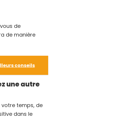
-vous de
era de manière
lleurs conseils
ez une autre
 votre temps, de
itive dans le