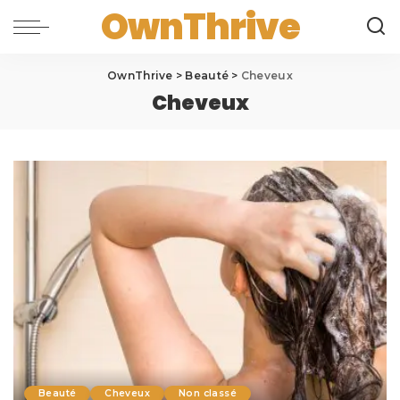
OwnThrive
OwnThrive
>
Beauté
>
Cheveux
Cheveux
Beauté
Cheveux
Non classé