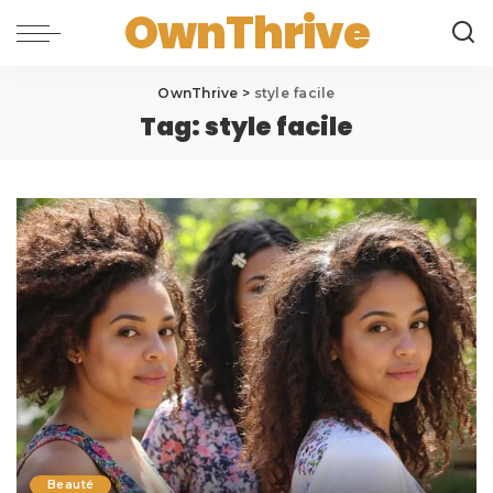
OwnThrive
OwnThrive
>
style facile
Tag:
style facile
Beauté