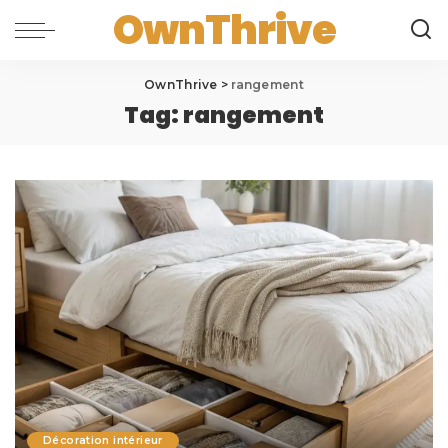
OwnThrive
OwnThrive
>
rangement
Tag:
rangement
Décoration intérieur