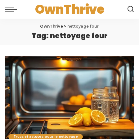
OwnThrive
OwnThrive
>
nettoyage four
Tag:
nettoyage four
Trucs et astuces pour le nettoyage