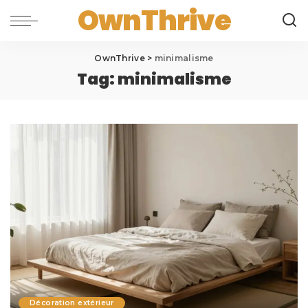
OwnThrive
OwnThrive
>
minimalisme
Tag:
minimalisme
Décoration extérieur