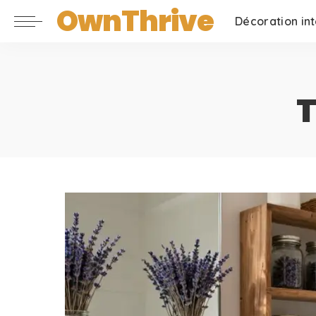
OwnThrive
Décoration int
T