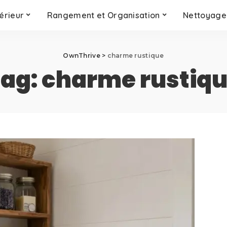
érieur
Rangement et Organisation
Nettoyage 
OwnThrive
>
charme rustique
ag:
charme rustiq