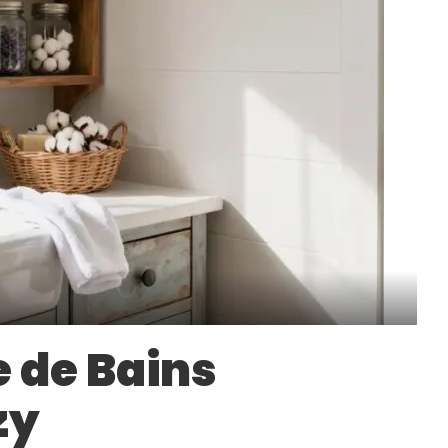
e de Bains
zy