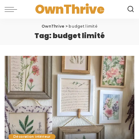
OwnThrive
OwnThrive
>
budget limité
Tag:
budget limité
Décoration intérieur