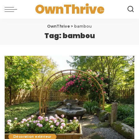
OwnThrive
OwnThrive
>
bambou
Tag:
bambou
Décoration extérieur