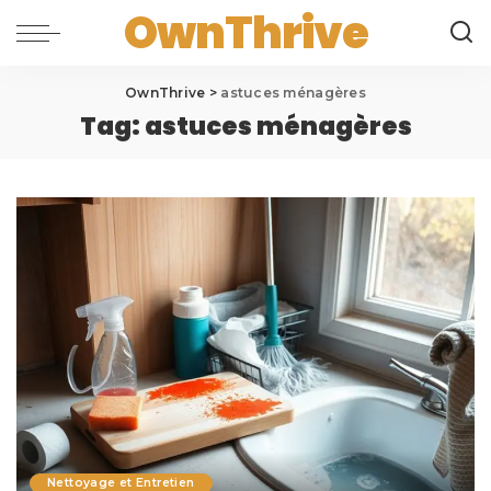
OwnThrive
OwnThrive
>
astuces ménagères
Tag:
astuces ménagères
Nettoyage et Entretien