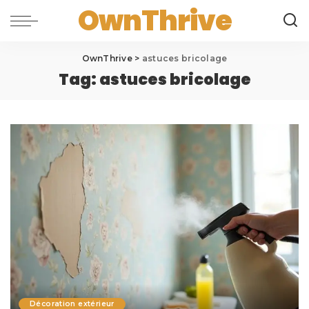
OwnThrive
OwnThrive
>
astuces bricolage
Tag:
astuces bricolage
Décoration extérieur