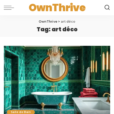
OwnThrive
OwnThrive
>
art déco
Tag:
art déco
Salle de Bain