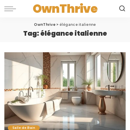
OwnThrive
OwnThrive
>
élégance italienne
Tag:
élégance italienne
Salle de Bain