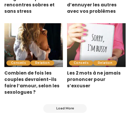
rencontres sobres et
d’ennuyer les autres
sans stress
avec vos problèmes
Conseils
Relation
Conseils
Relation
Combien de fois les
Les 2 mots à ne jamais
couples devraient-ils
prononcer pour
faire l’amour, selon les
s’excuser
sexologues ?
Load More