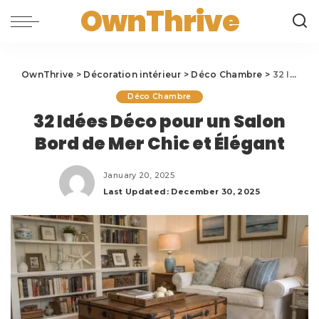
OwnThrive
OwnThrive
>
Décoration intérieur
>
Déco Chambre
>
32 Idées Déco pour un Salon Bord de Mer Chic et Élégant
Déco Chambre
32 Idées Déco pour un Salon
Bord de Mer Chic et Élégant
January 20, 2025
Last Updated: December 30, 2025