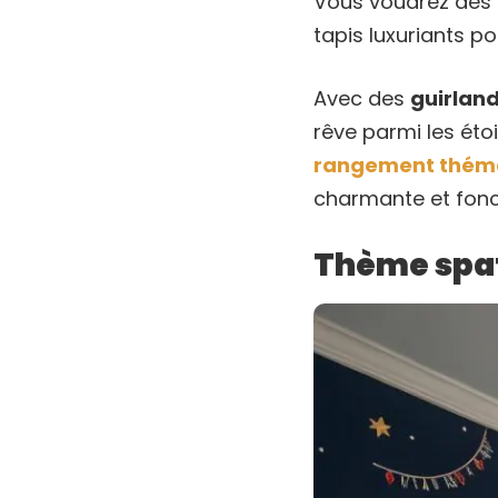
Vous voudrez des 
tapis luxuriants pou
Avec des
guirland
rêve parmi les étoi
rangement thém
charmante et fonct
Thème spati