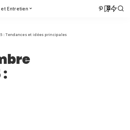
0
et Entretien
5 : Tendances et idées principales
ambre
 :
s