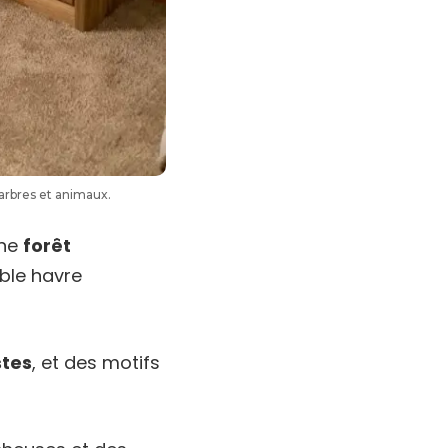
arbres et animaux.
une
forêt
ble havre
stes
, et des motifs