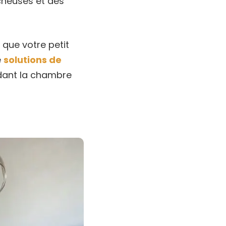
cheuses et des
 que votre petit
e
solutions de
rdant la chambre