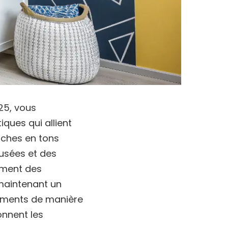
25, vous
ques qui allient
riches en tons
usées et des
lement des
maintenant un
léments de manière
onnent les