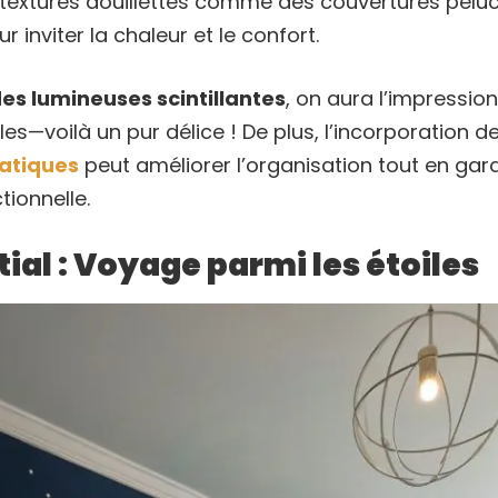
textures douillettes comme des couvertures pelu
r inviter la chaleur et le confort.
es lumineuses scintillantes
, on aura l’impression
les—voilà un pur délice ! De plus, l’incorporation d
atiques
peut améliorer l’organisation tout en ga
ionnelle.
al : Voyage parmi les étoiles