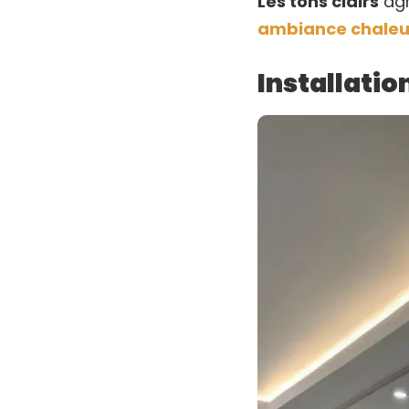
Les tons clairs
agr
ambiance chaleu
Installatio