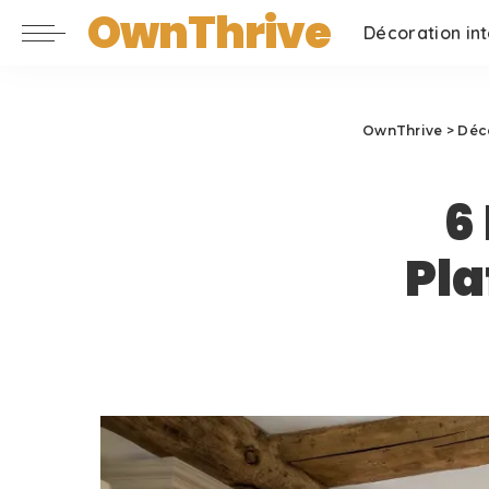
OwnThrive
Décoration int
OwnThrive
>
Déco
6
Pla