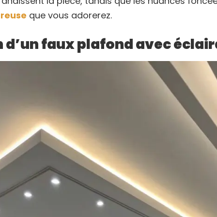
andissent la pièce, tandis que les nuances foncé
reuse
que vous adorerez.
n d’un faux plafond avec éclai