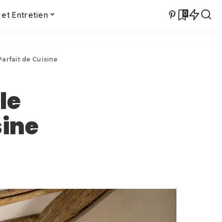
0
et Entretien
arfait de Cuisine
le
sine