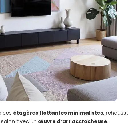
lé ces
étagères flottantes minimalistes
, rehauss
e salon avec un
œuvre d’art accrocheuse
.