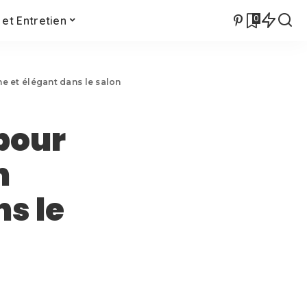
0
et Entretien
e et élégant dans le salon
 pour
n
s le