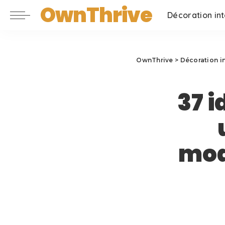
OwnThrive
Décoration int
OwnThrive
>
Décoration in
37 i
mod