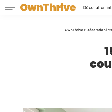
OwnThrive
Décoration int
OwnThrive
>
Décoration int
1
cou