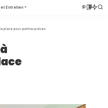
0
et Entretien
de place pour petites pièces
 à
lace