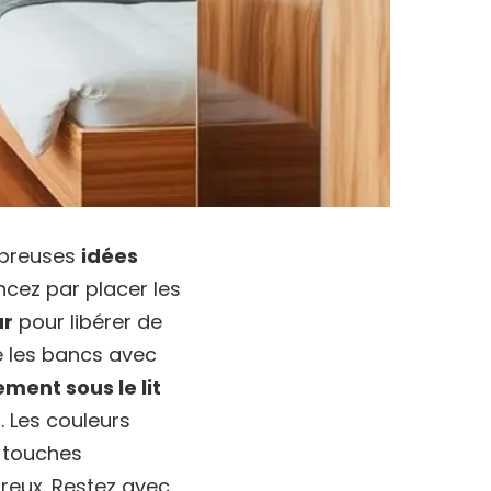
mbreuses
idées
ncez par placer les
ur
pour libérer de
 les bancs avec
ment sous le lit
. Les couleurs
s touches
reux. Restez avec