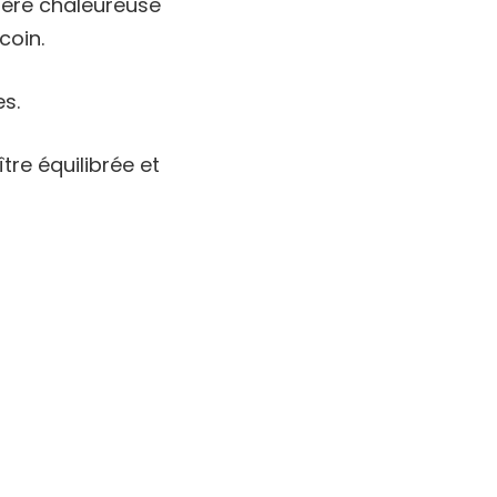
hère chaleureuse
coin.
s.
tre équilibrée et