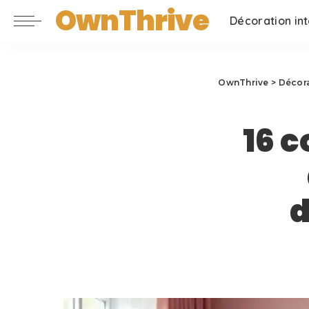
OwnThrive
Décoration int
OwnThrive
>
Décora
16 c
d