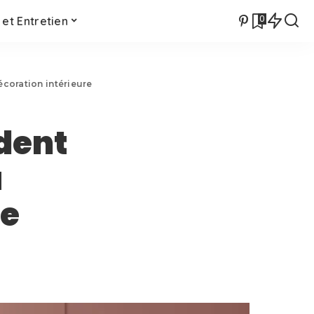
0
et Entretien
écoration intérieure
rdent
a
re