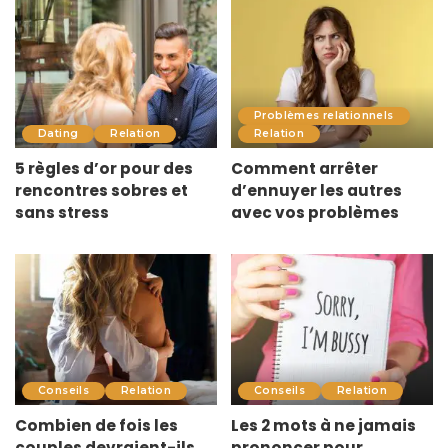
Problèmes relationnels
Dating
Relation
Relation
5 règles d’or pour des
Comment arrêter
rencontres sobres et
d’ennuyer les autres
sans stress
avec vos problèmes
Conseils
Relation
Conseils
Relation
Combien de fois les
Les 2 mots à ne jamais
couples devraient-ils
prononcer pour