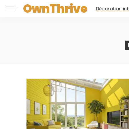
OwnThrive
Décoration int