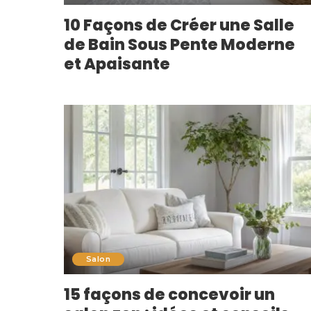
10 Façons de Créer une Salle
de Bain Sous Pente Moderne
et Apaisante
Salon
15 façons de concevoir un