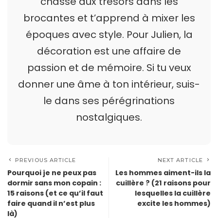
chasse aux trésors dans les
brocantes et t’apprend à mixer les
époques avec style. Pour Julien, la
décoration est une affaire de
passion et de mémoire. Si tu veux
donner une âme à ton intérieur, suis-
le dans ses pérégrinations
nostalgiques.
PREVIOUS ARTICLE
NEXT ARTICLE
Pourquoi je ne peux pas
Les hommes aiment-ils la
dormir sans mon copain :
cuillère ? (21 raisons pour
15 raisons (et ce qu’il faut
lesquelles la cuillère
faire quand il n’est plus
excite les hommes)
là)