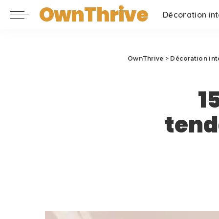
OwnThrive
Décoration int
OwnThrive
>
Décoration int
1
tend